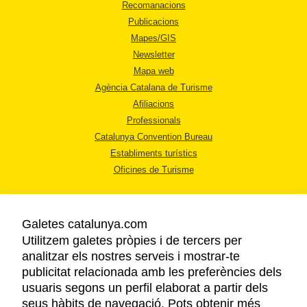
Recomanacions
Publicacions
Mapes/GIS
Newsletter
Mapa web
Agència Catalana de Turisme
Afiliacions
Professionals
Catalunya Convention Bureau
Establiments turístics
Oficines de Turisme
Galetes catalunya.com
Utilitzem galetes pròpies i de tercers per
analitzar els nostres serveis i mostrar-te
AVÍS LEGAL
publicitat relacionada amb les preferències dels
POLÍTICA DE PRIVACITAT
usuaris segons un perfil elaborat a partir dels
COOKIES
seus hàbits de navegació. Pots obtenir més