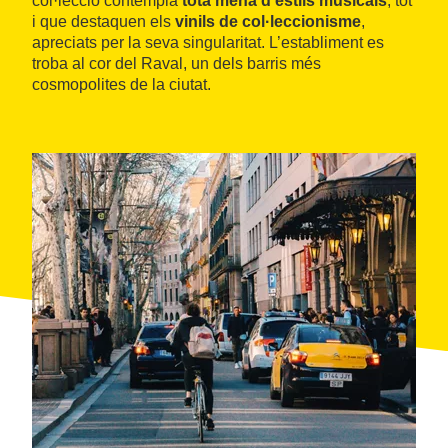
col·lecció contempla
tota mena d’estils musicals
, tot
i que destaquen els
vinils de col·leccionisme
,
apreciats per la seva singularitat. L’establiment es
troba al cor del Raval, un dels barris més
cosmopolites de la ciutat.