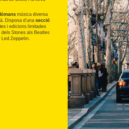
melòmans
música diversa
mà. Disposa d'una
secció
tes i edicions limitades
s dels Stones als Beatles
o Led Zeppelin.