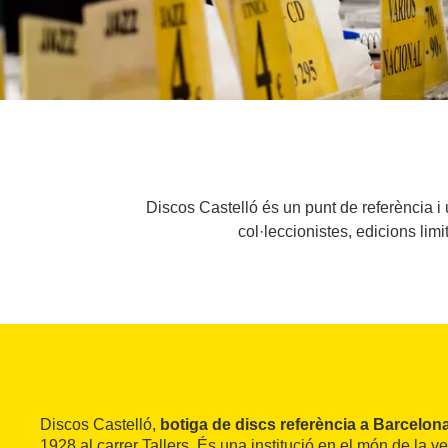
Discos Castelló és un punt de referència i
col·leccionistes, edicions lim
Discos Castelló,
botiga de discs referència a Barcelon
1928 al carrer Tallers. És una institució en el món de la v