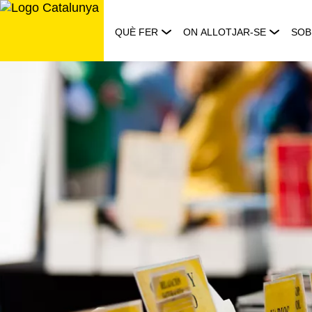
Saltar
al
QUÈ FER
ON ALLOTJAR-SE
SOB
contingut