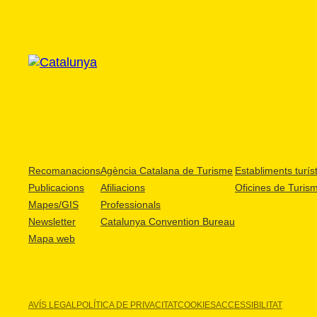
Recomanacions
Agència Catalana de Turisme
Establiments turíst
Publicacions
Afiliacions
Oficines de Turis
Mapes/GIS
Professionals
Newsletter
Catalunya Convention Bureau
Mapa web
AVÍS LEGAL
POLÍTICA DE PRIVACITAT
COOKIES
ACCESSIBILITAT