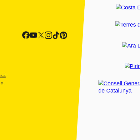
ics
me