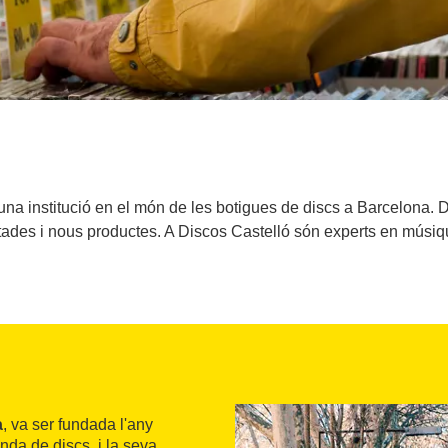
 una institució en el món de les botigues de discs a Barcelona.
itades i nous productes. A Discos Castelló són experts en músiqu
a
, va ser fundada l'any
enda de discs, i la seva