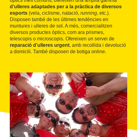
òptics més comuns, ofereixen una àmplia gamma
d'ulleres adaptades per a la pràctica de diversos
esports
(vela, ciclisme, natació,
running
, etc.).
Disposen també de les últimes tendències en
muntures i ulleres de sol. A més, comercialitzen
diversos productes òptics, com ara prismes,
telescopis o microscopis. Ofereixen un servei de
reparació d'ulleres urgent
, amb recollida i devolució
a domicili. També disposen de botiga online.