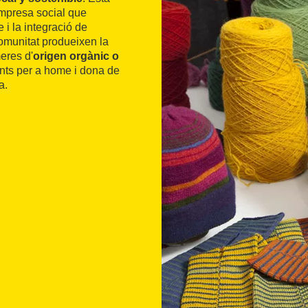
mpresa social que
 i la integració de
comunitat produeixen la
eres d'
origen orgànic o
ents per a home i dona de
a.