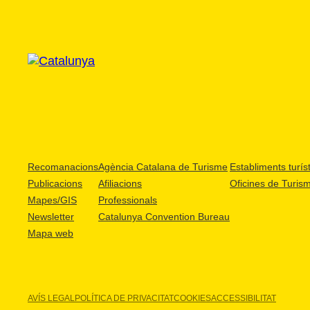
Recomanacions
Agència Catalana de Turisme
Establiments turíst
Publicacions
Afiliacions
Oficines de Turis
Mapes/GIS
Professionals
Newsletter
Catalunya Convention Bureau
Mapa web
AVÍS LEGAL
POLÍTICA DE PRIVACITAT
COOKIES
ACCESSIBILITAT