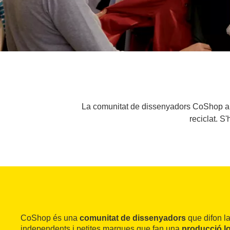
La comunitat de dissenyadors CoShop apo
reciclat. S
CoShop és una
comunitat de dissenyadors
que difon l
independents i petites marques que fan una
producció lo