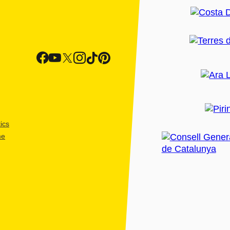
ics
me