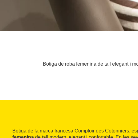
Botiga de roba femenina de tall elegant i m
Botiga de la marca francesa Comptoir des Cotonniers, es
femenina
de tall modern, elegant i confortable. En les sev