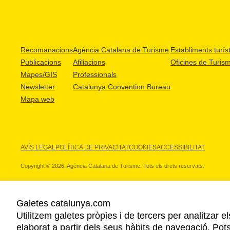
Recomanacions
Agència Catalana de Turisme
Establiments turíst
Publicacions
Afiliacions
Oficines de Turis
Mapes/GIS
Professionals
Newsletter
Catalunya Convention Bureau
Mapa web
AVÍS LEGAL
POLÍTICA DE PRIVACITAT
COOKIES
ACCESSIBILITAT
Copyright © 2026. Agència Catalana de Turisme. Tots els drets reservats.
Galetes catalunya.com
Utilitzem galetes pròpies i de tercers per analitzar e
ELS NOSTRES PARTNERS
elaborat a partir dels seus hàbits de navegació. Pot