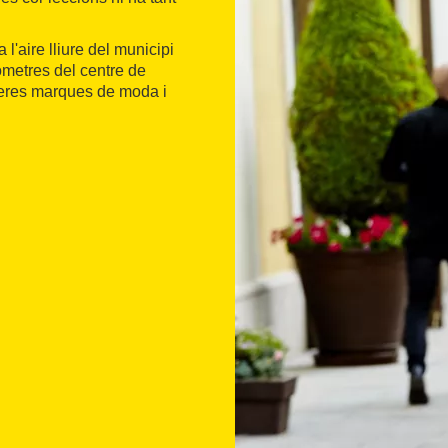
 l'aire lliure del municipi
lòmetres del centre de
eres marques de moda i