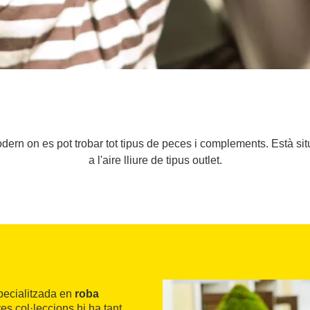
odern on es pot trobar tot tipus de peces i complements. Està si
a l'aire lliure de tipus outlet.
pecialitzada en
roba
es col·leccions hi ha tant