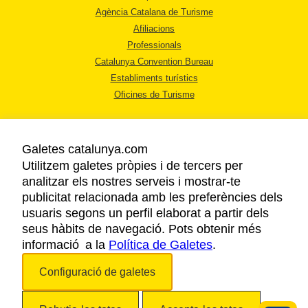
Agència Catalana de Turisme
Afiliacions
Professionals
Catalunya Convention Bureau
Establiments turístics
Oficines de Turisme
Galetes catalunya.com
Utilitzem galetes pròpies i de tercers per
analitzar els nostres serveis i mostrar-te
AVÍS LEGAL
publicitat relacionada amb les preferències dels
POLÍTICA DE PRIVACITAT
usuaris segons un perfil elaborat a partir dels
COOKIES
seus hàbits de navegació. Pots obtenir més
informació a la
Política de Galetes
ACCESSIBILITAT
.
Configuració de galetes
Copyright © 2026. Agència Catalana de Turisme. Tots els drets reservats.