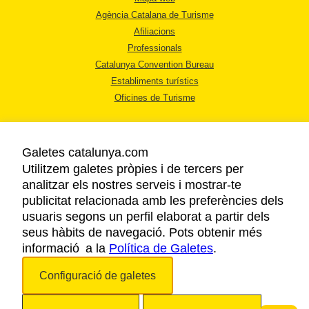
Agència Catalana de Turisme
Afiliacions
Professionals
Catalunya Convention Bureau
Establiments turístics
Oficines de Turisme
Galetes catalunya.com
Utilitzem galetes pròpies i de tercers per
analitzar els nostres serveis i mostrar-te
AVÍS LEGAL
publicitat relacionada amb les preferències dels
POLÍTICA DE PRIVACITAT
usuaris segons un perfil elaborat a partir dels
COOKIES
seus hàbits de navegació. Pots obtenir més
informació a la
Política de Galetes
ACCESSIBILITAT
.
Configuració de galetes
Copyright © 2026. Agència Catalana de Turisme. Tots els drets reservats.