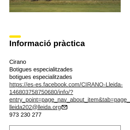
Informació pràctica
Cirano
Botigues especialitzades
botigues especialitzades
https://es-es.facebook.com/CIRANO-Lleida-
146803758750680/info/?
entry_point=page_nav_about_item&tab=page_
lleida202@lleida.org
973 230 277