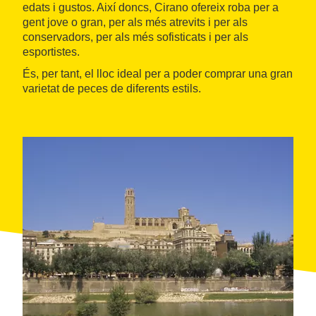
edats i gustos. Així doncs, Cirano ofereix roba per a
gent jove o gran, per als més atrevits i per als
conservadors, per als més sofisticats i per als
esportistes.
És, per tant, el lloc ideal per a poder comprar una gran
varietat de peces de diferents estils.