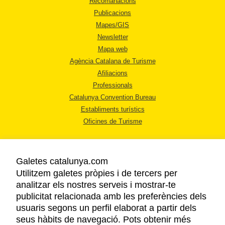
Recomanacions
Publicacions
Mapes/GIS
Newsletter
Mapa web
Agència Catalana de Turisme
Afiliacions
Professionals
Catalunya Convention Bureau
Establiments turístics
Oficines de Turisme
Galetes catalunya.com
Utilitzem galetes pròpies i de tercers per
analitzar els nostres serveis i mostrar-te
AVÍS LEGAL
publicitat relacionada amb les preferències dels
POLÍTICA DE PRIVACITAT
usuaris segons un perfil elaborat a partir dels
COOKIES
seus hàbits de navegació. Pots obtenir més