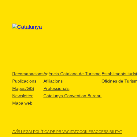
Recomanacions
Agència Catalana de Turisme
Establiments turíst
Publicacions
Afiliacions
Oficines de Turis
Mapes/GIS
Professionals
Newsletter
Catalunya Convention Bureau
Mapa web
AVÍS LEGAL
POLÍTICA DE PRIVACITAT
COOKIES
ACCESSIBILITAT