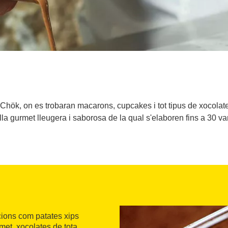
Chök, on es trobaran macarons, cupcakes i tot tipus de xocolate
lla gurmet lleugera i saborosa de la qual s'elaboren fins a 30 var
cions com patates xips
et, xocolates de tota