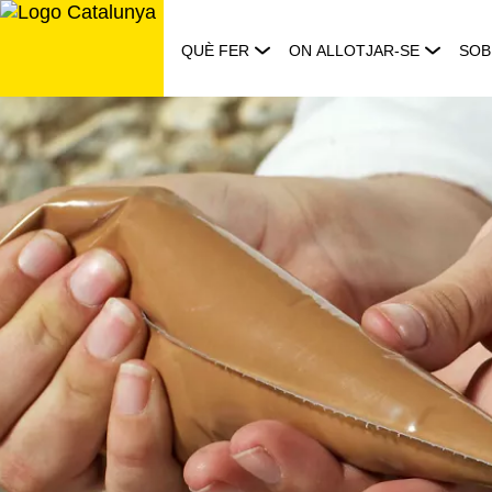
Saltar
al
QUÈ FER
ON ALLOTJAR-SE
SOB
contingut