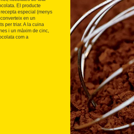
ocolata. El producte
recepta especial (menys
l converteix en un
 per triar. A la cuina
nes i un màxim de cinc,
xocolata com a