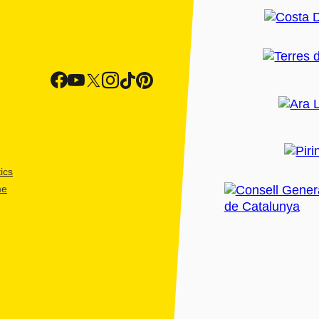
ics
me