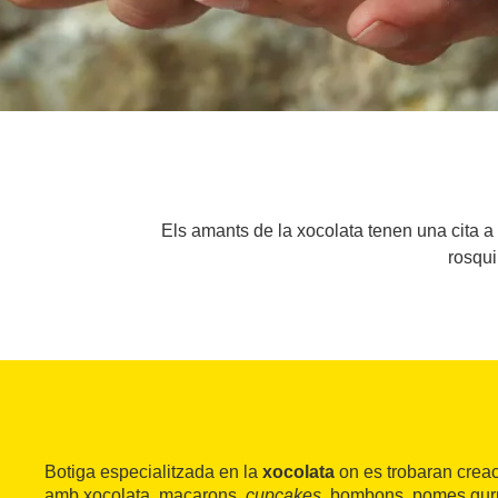
Els amants de la xocolata tenen una cita a 
rosqui
Botiga especialitzada en la
xocolata
on es trobaran crea
amb xocolata, macarons,
cupcakes
, bombons, pomes gurm