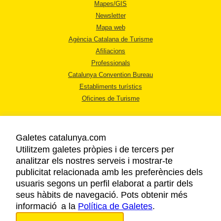
Mapes/GIS
Newsletter
Mapa web
Agència Catalana de Turisme
Afiliacions
Professionals
Catalunya Convention Bureau
Establiments turístics
Oficines de Turisme
Galetes catalunya.com
Utilitzem galetes pròpies i de tercers per
analitzar els nostres serveis i mostrar-te
AVÍS LEGAL
publicitat relacionada amb les preferències dels
POLÍTICA DE PRIVACITAT
usuaris segons un perfil elaborat a partir dels
COOKIES
seus hàbits de navegació. Pots obtenir més
informació a la
Política de Galetes
ACCESSIBILITAT
.