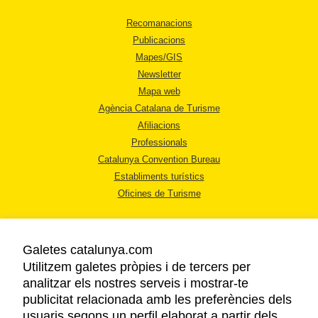
Recomanacions
Publicacions
Mapes/GIS
Newsletter
Mapa web
Agència Catalana de Turisme
Afiliacions
Professionals
Catalunya Convention Bureau
Establiments turístics
Oficines de Turisme
Galetes catalunya.com
Utilitzem galetes pròpies i de tercers per
analitzar els nostres serveis i mostrar-te
AVÍS LEGAL
publicitat relacionada amb les preferències dels
POLÍTICA DE PRIVACITAT
usuaris segons un perfil elaborat a partir dels