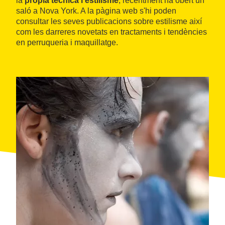
la
pròpia tècnica i estilisme
; recentment ha obert un
saló a Nova York. A la pàgina web s'hi poden
consultar les seves publicacions sobre estilisme així
com les darreres novetats en tractaments i tendències
en perruqueria i maquillatge.