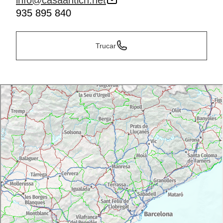
info@casaantich.net
935 895 840
Trucar