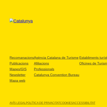
Recomanacions
Agència Catalana de Turisme
Establiments turíst
Publicacions
Afiliacions
Oficines de Turis
Mapes/GIS
Professionals
Newsletter
Catalunya Convention Bureau
Mapa web
AVÍS LEGAL
POLÍTICA DE PRIVACITAT
COOKIES
ACCESSIBILITAT