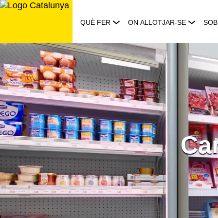
Saltar
al
QUÈ FER
ON ALLOTJAR-SE
SOB
contingut
Ca