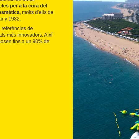
cles per a la cura del
cosmètica
, molts d'ells de
'any 1982.
referències de
 als més innovadors. Així
posen fins a un 90% de