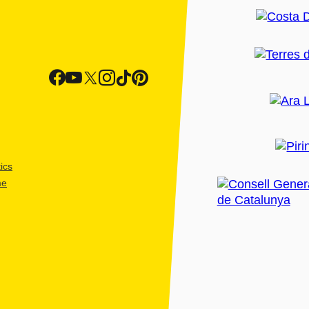
ics
me