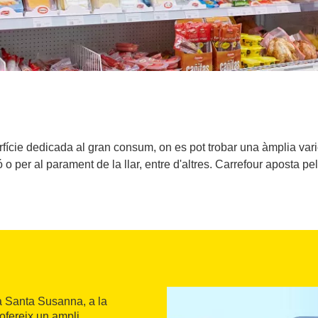
ície dedicada al gran consum, on es pot trobar una àmplia varie
ó o per al parament de la llar, entre d'altres. Carrefour aposta pe
a Santa Susanna, a la
ofereix un ampli