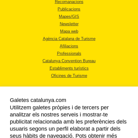
Recomanacions
Publicacions
Mapes/GIS
Newsletter
Mapa web
Agència Catalana de Turisme
Afiliacions
Professionals
Catalunya Convention Bureau
Establiments turístics
Oficines de Turisme
Galetes catalunya.com
Utilitzem galetes pròpies i de tercers per
analitzar els nostres serveis i mostrar-te
AVÍS LEGAL
publicitat relacionada amb les preferències dels
POLÍTICA DE PRIVACITAT
usuaris segons un perfil elaborat a partir dels
COOKIES
seus hàbits de navegació. Pots obtenir més