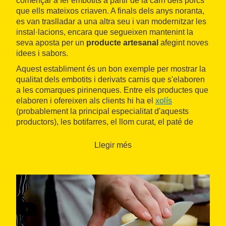
començar a fer embotits a partir de la carn dels porcs
que ells mateixos criaven. A finals dels anys noranta,
es van traslladar a una altra seu i van modernitzar les
instal·lacions, encara que segueixen mantenint la
seva aposta per un
producte artesanal
afegint noves
idees i sabors.
Aquest establiment és un bon exemple per mostrar la
qualitat dels embotits i derivats carnis que s'elaboren
a les comarques pirinenques. Entre els productes que
elaboren i ofereixen als clients hi ha el
xolís
(probablement la principal especialitat d'aquests
productors), les botifarres, el llom curat, el paté de
campanya i la
secallona
.
Llegir més
A més dels embotits que ells mateixos produeixen, a
la seva botiga també es pot adquirir carn fresca i
altres productes, com
vins i licors, formatge o
conserves
.