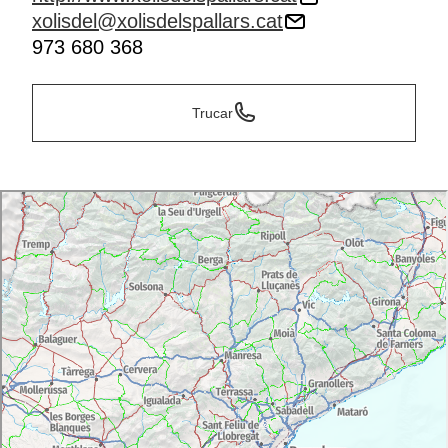
xolisdel@xolisdelspallars.cat
973 680 368
Trucar