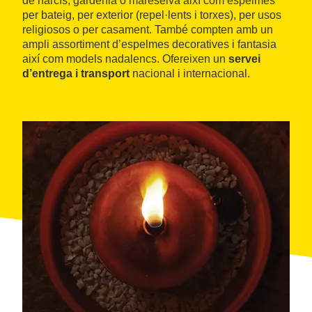
de narcís, gardènia o mareselva així com espelmes
per bateig, per exterior (repel·lents i torxes), per usos
religiosos o per casament. També compten amb un
ampli assortiment d’espelmes decoratives i fantasia
així com models nadalencs. Ofereixen un
servei
d’entrega i transport
nacional i internacional.