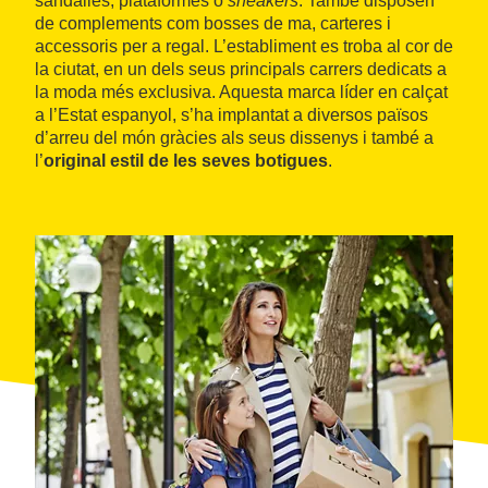
sandàlies, plataformes o
sneakers
. També disposen
de complements com bosses de ma, carteres i
accessoris per a regal. L’establiment es troba al cor de
la ciutat, en un dels seus principals carrers dedicats a
la moda més exclusiva. Aquesta marca líder en calçat
a l’Estat espanyol, s’ha implantat a diversos països
d’arreu del món gràcies als seus dissenys i també a
l’
original estil de les seves botigues
.