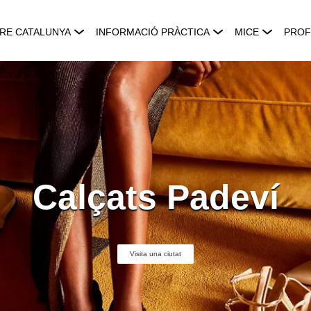
RE CATALUNYA
INFORMACIÓ PRÀCTICA
MICE
PROF
Calçats Padeví
Visita una ciutat