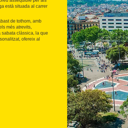
preu assequible per als
ga està situada al carrer
abast de tothom, amb
els més atrevits,
 sabata clàssica, la que
nalitzat, ofereix al