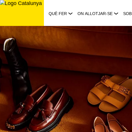
Saltar
al
QUÈ FER
ON ALLOTJAR-SE
SOB
contingut