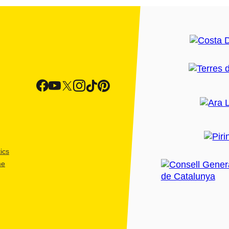
ics
me