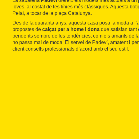
La sabateria
Padeví
ofereix els models més actuals a un 
joves, al costat de les línies més clàssiques. Aquesta boti
Pelai, a tocar de la plaça Catalunya.
Des de fa quaranta anys, aquesta casa posa la moda a l’
propostes de
calçat per a home i dona
que satisfan tant 
pendents sempre de les tendències, com els amants de la
no passa mai de moda. El servei de Padeví, amatent i perso
client consells professionals d’acord amb el seu estil.