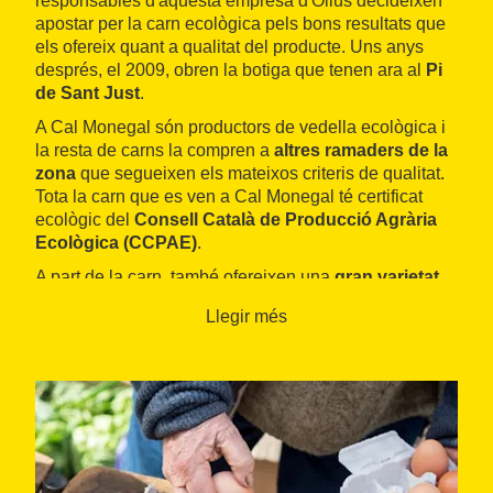
responsables d'aquesta empresa d'Olius decideixen
apostar per la carn ecològica pels bons resultats que
els ofereix quant a qualitat del producte. Uns anys
després, el 2009, obren la botiga que tenen ara al
Pi
de Sant Just
.
A Cal Monegal són productors de vedella ecològica i
la resta de carns la compren a
altres ramaders de la
zona
que segueixen els mateixos criteris de qualitat.
Tota la carn que es ven a Cal Monegal té certificat
ecològic del
Consell Català de Producció Agrària
Ecològica (CCPAE)
.
A part de la carn, també ofereixen una
gran varietat
de productes ecològics
, que van ampliant cada
Llegir més
vegada més. Des de fruita i verdura, ous, conserves,
sucs de fruita, llegums, pasta, xocolata fins a
productes d'higiene personal i neteja. A través de la
seva pàgina web es poden fer
comandes a domicili
.