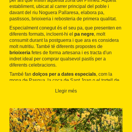
per als que visitin aquesta zona del Pirineu. Aquest
establiment, ubicat al carrer principal del poble i
davant del riu Noguera Pallaresa, elabora pa,
pastissos, brioixeria i rebosteria de primera qualitat.
Especialment conegut és el seu pa, que presenten en
diferents formats, incloent-hi el
pa negre
, molt
consumit durant la postguerra i que ara es considera
molt nutritiu. També té diferents propostes de
brioixeria
fetes de forma artesana i es tracta d'un
indret ideal per comprar qualsevol pastís per a
diferents celebracions.
També fan
dolços per a dates especials
, com la
mona de Pasqua, la coca de Sant Joan o el tortell de
Reis. Tenen una àmplia varietat de
propostes
Llegir més
salades
, amb coques, pizzes i torrades.