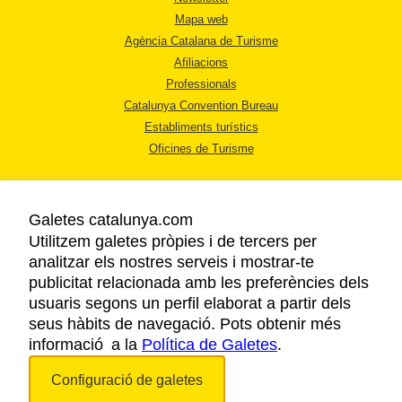
Mapa web
Agència Catalana de Turisme
Afiliacions
Professionals
Catalunya Convention Bureau
Establiments turístics
Oficines de Turisme
Galetes catalunya.com
Utilitzem galetes pròpies i de tercers per
analitzar els nostres serveis i mostrar-te
AVÍS LEGAL
publicitat relacionada amb les preferències dels
POLÍTICA DE PRIVACITAT
usuaris segons un perfil elaborat a partir dels
COOKIES
seus hàbits de navegació. Pots obtenir més
informació a la
Política de Galetes
ACCESSIBILITAT
.
Configuració de galetes
Copyright © 2026. Agència Catalana de Turisme. Tots els drets reservats.