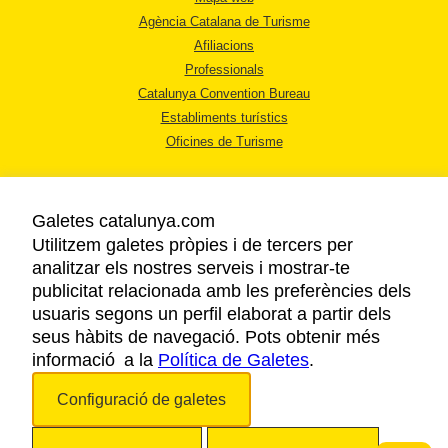
Agència Catalana de Turisme
Afiliacions
Professionals
Catalunya Convention Bureau
Establiments turístics
Oficines de Turisme
Galetes catalunya.com
Utilitzem galetes pròpies i de tercers per
analitzar els nostres serveis i mostrar-te
AVÍS LEGAL
publicitat relacionada amb les preferències dels
POLÍTICA DE PRIVACITAT
usuaris segons un perfil elaborat a partir dels
COOKIES
seus hàbits de navegació. Pots obtenir més
informació a la
Política de Galetes
ACCESSIBILITAT
.
Configuració de galetes
Copyright © 2026. Agència Catalana de Turisme. Tots els drets reservats.