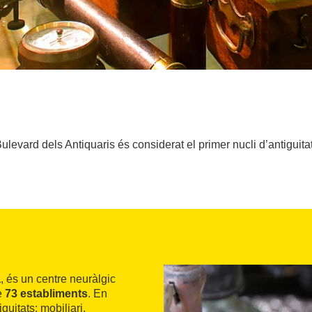
ulevard dels Antiquaris és considerat el primer nucli d’antiguit
a
, és un centre neuràlgic
e
73 establiments
. En
guitats: mobiliari,