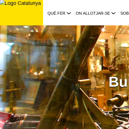
Saltar
al
QUÈ FER
ON ALLOTJAR-SE
SOB
contingut
Bu