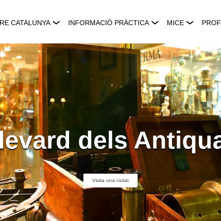
RE CATALUNYA
INFORMACIÓ PRÀCTICA
MICE
PROF
levard dels Antiqua
Visita una ciutat