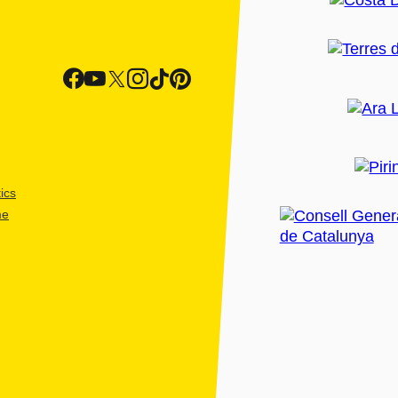
ics
me