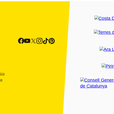
ics
me