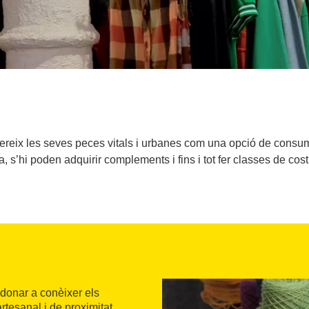
fereix les seves peces vitals i urbanes com una opció de consu
a, s’hi poden adquirir complements i fins i tot fer classes de cost
 donar a conèixer els
artesanal i de proximitat