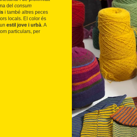
ema del
consum
is
i també altres peces
s locals. El color és
 un
estil jove i urbà
. A
om particulars, per