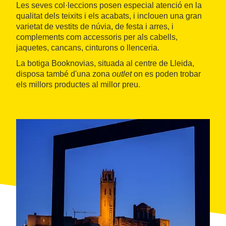
Les seves col·leccions posen especial atenció en la
qualitat dels teixits i els acabats, i inclouen una gran
varietat de vestits de núvia, de festa i arres, i
complements com accessoris per als cabells,
jaquetes, cancans, cinturons o llenceria.
La botiga Booknovias, situada al centre de Lleida,
disposa també d'una zona
outlet
on es poden trobar
els millors productes al millor preu.