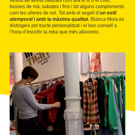
vestits de teixits naturals com ara el llí o el cotó,
bosses de mà, sabates i fins i tot alguns complements
com les ulleres de sol. Tot amb el segell d’
un estil
atemporal i amb la màxima qualitat
. Blanca Mora es
distingeix pel tracte personalitzat i el bon consell a
l’hora d’escollir la roba que més afavoreix.