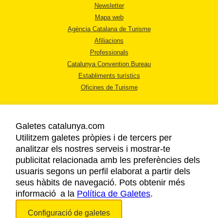
Newsletter
Mapa web
Agència Catalana de Turisme
Afiliacions
Professionals
Catalunya Convention Bureau
Establiments turístics
Oficines de Turisme
Galetes catalunya.com
Utilitzem galetes pròpies i de tercers per
analitzar els nostres serveis i mostrar-te
AVÍS LEGAL
publicitat relacionada amb les preferències dels
POLÍTICA DE PRIVACITAT
usuaris segons un perfil elaborat a partir dels
COOKIES
seus hàbits de navegació. Pots obtenir més
informació a la
Política de Galetes
ACCESSIBILITAT
.
Configuració de galetes