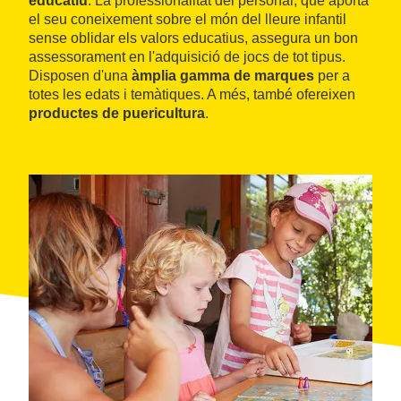
educatiu
. La professionalitat del personal, que aporta
el seu coneixement sobre el món del lleure infantil
sense oblidar els valors educatius, assegura un bon
assessorament en l'adquisició de jocs de tot tipus.
Disposen d'una
àmplia gamma de marques
per a
totes les edats i temàtiques. A més, també ofereixen
productes de puericultura
.