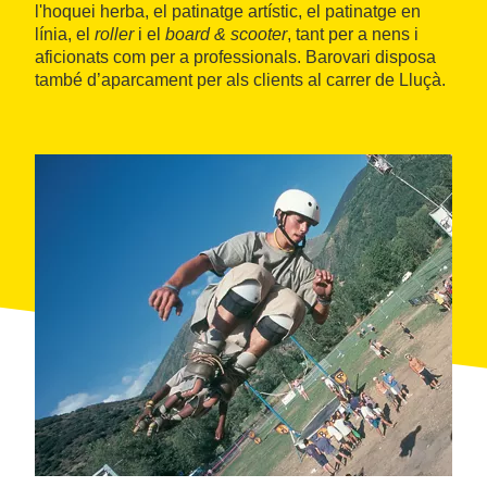
l'hoquei herba, el patinatge artístic, el patinatge en
línia, el
roller
i el
board & scooter
, tant per a nens i
aficionats com per a professionals. Barovari disposa
també d’aparcament per als clients al carrer de Lluçà.