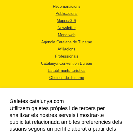
Recomanacions
Publicacions
Mapes/GIS
Newsletter
Mapa web
Agència Catalana de Turisme
Afiliacions
Professionals
Catalunya Convention Bureau
Establiments turístics
Oficines de Turisme
Galetes catalunya.com
Utilitzem galetes pròpies i de tercers per
analitzar els nostres serveis i mostrar-te
AVÍS LEGAL
publicitat relacionada amb les preferències dels
POLÍTICA DE PRIVACITAT
usuaris segons un perfil elaborat a partir dels