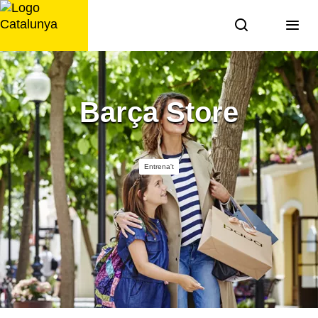
Saltar
al
contingut
Barça Store
Entrena't