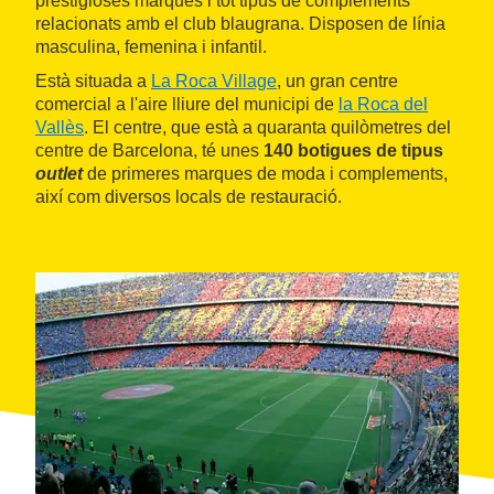
prestigioses marques i tot tipus de complements
relacionats amb el club blaugrana. Disposen de línia
masculina, femenina i infantil.
Està situada a
La Roca Village
, un gran centre
comercial a l'aire lliure del municipi de
la Roca del
Vallès
. El centre, que està a quaranta quilòmetres del
centre de Barcelona, té unes
140 botigues de tipus
outlet
de primeres marques de moda i complements,
així com diversos locals de restauració.