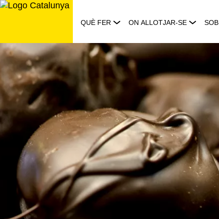
Saltar
al
QUÈ FER
ON ALLOTJAR-SE
SOB
contingut