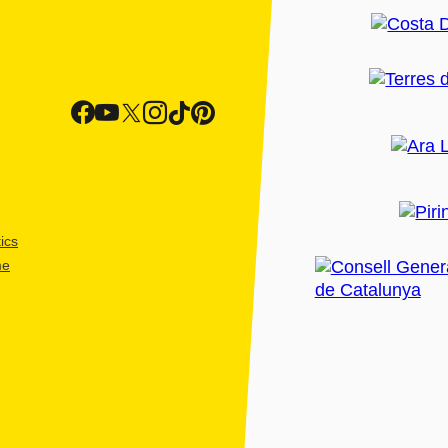
ics
me