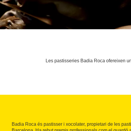
Les pastisseries Badia Roca ofereixen un 
Badia Roca és pastisser i xocolater, propietari de les pa
Barcelona. Ha rebut premis professionals com el guardó a