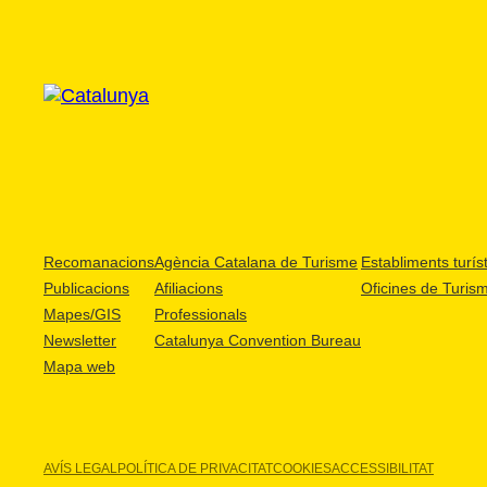
Recomanacions
Agència Catalana de Turisme
Establiments turíst
Publicacions
Afiliacions
Oficines de Turis
Mapes/GIS
Professionals
Newsletter
Catalunya Convention Bureau
Mapa web
AVÍS LEGAL
POLÍTICA DE PRIVACITAT
COOKIES
ACCESSIBILITAT