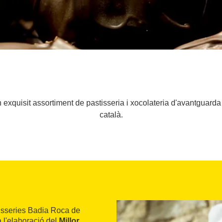
exquisit assortiment de pastisseria i xocolateria d'avantguarda
català.
stisseries Badia Roca de
 l'elaboració del
Millor