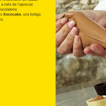
, a més de l'apreciat
xocolateria
és
Xococake
, una botiga
ia.