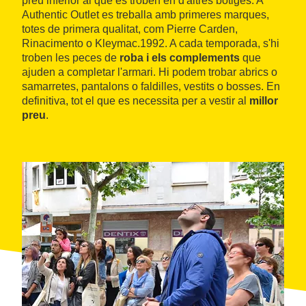
preu inferior al que es troben en d'altres botiges. A
Authentic Outlet es treballa amb primeres marques,
totes de primera qualitat, com Pierre Carden,
Rinacimento o Kleymac.1992. A cada temporada, s'hi
troben les peces de
roba i els complements
que
ajuden a completar l'armari. Hi podem trobar abrics o
samarretes, pantalons o faldilles, vestits o bosses. En
definitiva, tot el que es necessita per a vestir al
millor
preu
.