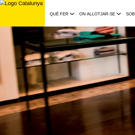
Saltar
al
QUÈ FER
ON ALLOTJAR-SE
SOB
contingut