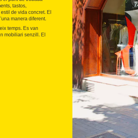
ents, tastos,
estil de vida concret. El
'una manera diferent.
eix temps. Es van
n mobiliari senzill. El