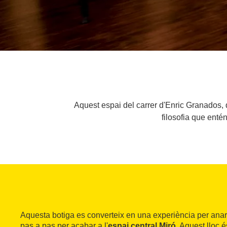
Aquest espai del carrer d'Enric Granados, d
filosofia que enté
Aquesta botiga es converteix en una experiència per anar
pas a pas per acabar a l'
espai central Miró
. Aquest lloc 