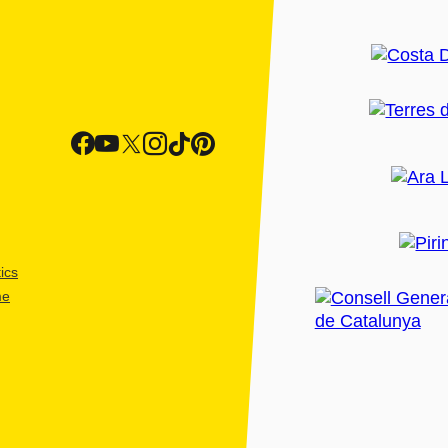
ics
me