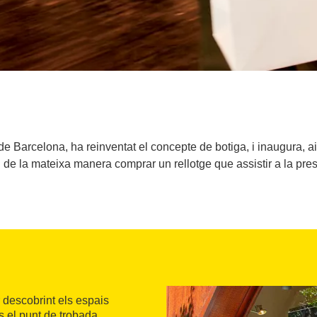
e Barcelona, ha reinventat el concepte de botiga, i inaugura, a
n de la mateixa manera comprar un rellotge que assistir a la prese
 descobrint els espais
és el punt de trobada