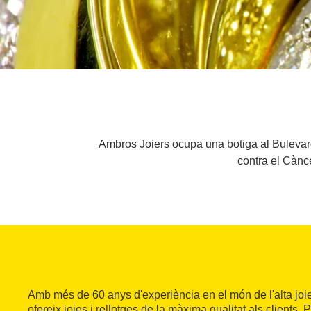
Ambros Joiers ocupa una botiga al Bulevar
contra el Cànc
Amb més de 60 anys d'experiència en el món de l'alta joi
ofereix joies i rellotges de la màxima qualitat als clients. 