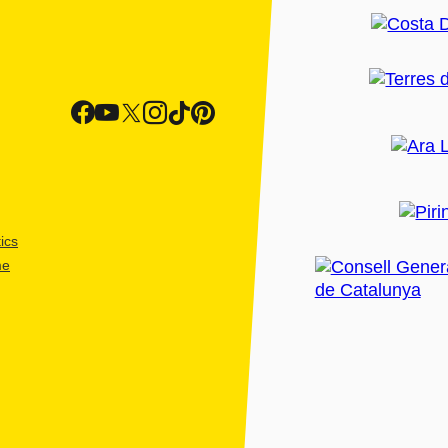
ics
me