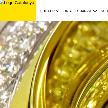
Saltar
al
QUÈ FER
ON ALLOTJAR-SE
SOB
contingut