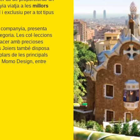
ia viatja a les
millors
 exclusiu per a tot tipus
la companyia, presenta
egoria. Les col·leccions
 l'acer amb precioses
s Joiers també disposa
lars de les principals
i Momo Design, entre