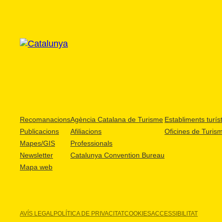
Recomanacions
Agència Catalana de Turisme
Establiments turíst
Publicacions
Afiliacions
Oficines de Turis
Mapes/GIS
Professionals
Newsletter
Catalunya Convention Bureau
Mapa web
AVÍS LEGAL
POLÍTICA DE PRIVACITAT
COOKIES
ACCESSIBILITAT