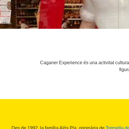
Caganer Experience és una activitat cultural
figu
Des de 1992, la família Alòs Pla, originària de
Torroella d