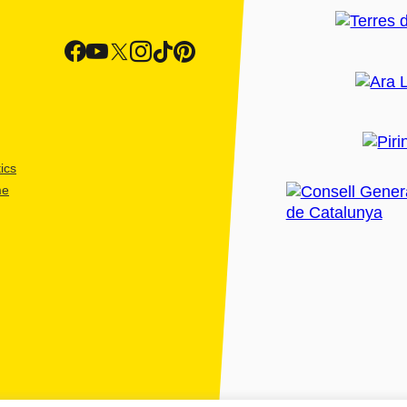
ics
me