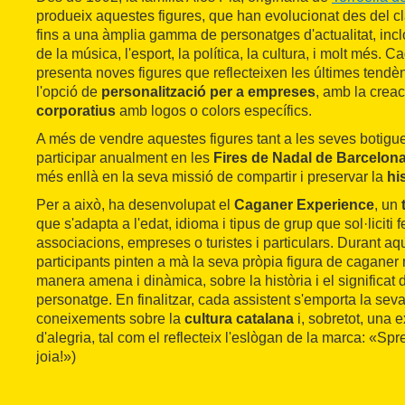
produeix aquestes figures, que han evolucionat des del c
fins a una àmplia gamma de personatges d'actualitat, incl
de la música, l'esport, la política, la cultura, i molt més.
presenta noves figures que reflecteixen les últimes tendèn
l'opció de
personalització per a empreses
, amb la crea
corporatius
amb logos o colors específics.
A més de vendre aquestes figures tant a les seves botigue
participar anualment en les
Fires de Nadal de Barcelon
més enllà en la seva missió de compartir i preservar la
hi
Per a això, ha desenvolupat el
Caganer Experience
, un
t
que s'adapta a l'edat, idioma i tipus de grup que sol·liciti 
associacions, empreses o turistes i particulars. Durant aque
participants pinten a mà la seva pròpia figura de caganer
manera amena i dinàmica, sobre la història i el significat
personatge. En finalitzar, cada assistent s'emporta la seva
coneixements sobre la
cultura catalana
i, sobretot, una 
d'alegria, tal com el reflecteix l'eslògan de la marca: «S
joia!»)