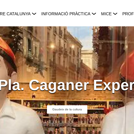
RE CATALUNYA
INFORMACIÓ PRÀCTICA
MICE
PROF
Pla. Caganer Expe
Gaudeix de la cultura