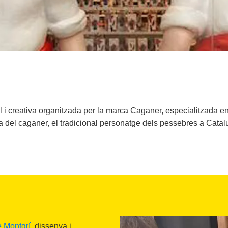
 i creativa organitzada per la marca Caganer, especialitzada en
ra del caganer, el tradicional personatge dels pessebres a Catal
e Montgrí
, dissenya i