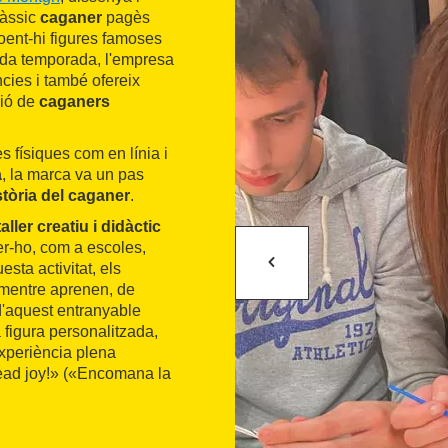
làssic
caganer
pagès
oent-hi figures famoses
 Cada temporada, l'empresa
cies i també ofereix
ció de
caganers
s físiques com en línia
i
a
, la marca va un pas
stòria del caganer
.
aller creatiu i didàctic
fer-ho, com a escoles,
sta activitat, els
 mentre aprenen, de
 d'aquest entranyable
 figura personalitzada,
experiència plena
pread joy!» («Encomana la