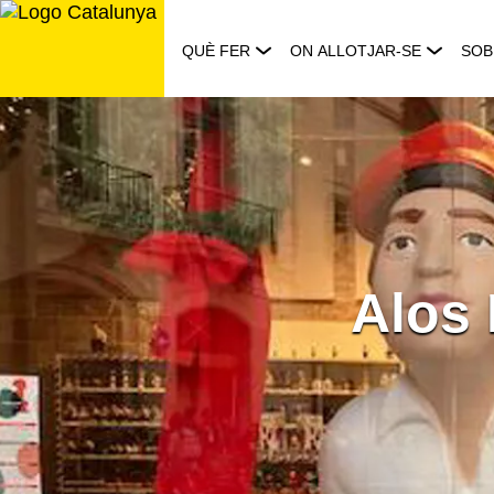
Saltar
al
QUÈ FER
ON ALLOTJAR-SE
SOB
contingut
Alos 