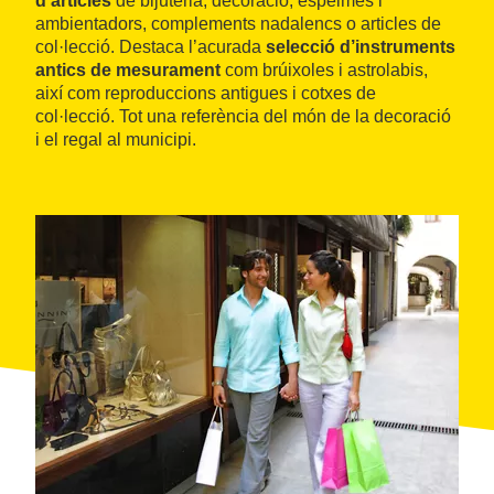
d’articles
de bijuteria, decoració, espelmes i
ambientadors, complements nadalencs o articles de
col·lecció. Destaca l’acurada
selecció d’instruments
antics de mesurament
com brúixoles i astrolabis,
així com reproduccions antigues i cotxes de
col·lecció. Tot una referència del món de la decoració
i el regal al municipi.