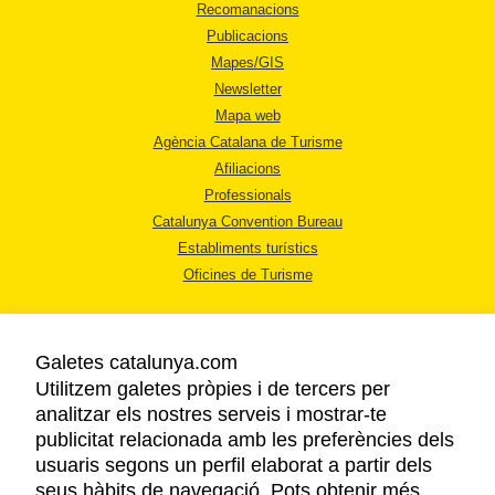
Recomanacions
Publicacions
Mapes/GIS
Newsletter
Mapa web
Agència Catalana de Turisme
Afiliacions
Professionals
Catalunya Convention Bureau
Establiments turístics
Oficines de Turisme
Galetes catalunya.com
Utilitzem galetes pròpies i de tercers per
analitzar els nostres serveis i mostrar-te
AVÍS LEGAL
publicitat relacionada amb les preferències dels
POLÍTICA DE PRIVACITAT
usuaris segons un perfil elaborat a partir dels
COOKIES
seus hàbits de navegació. Pots obtenir més