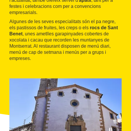
l'actualitat, també ofereix servei d'
àpats
, tant per a
festes i celebracions com per a convencions
empresarials.
Algunes de les seves especialitats són el pa negre,
els pastissos de fruites, les creps o els
rocs de Sant
Benet
, unes ametlles garapinyades cobertes de
xocolata i cacau que recorden les muntanyes de
Montserrat. Al restaurant disposen de menú diari,
menú de cap de setmana i menús per a grups i
empreses.