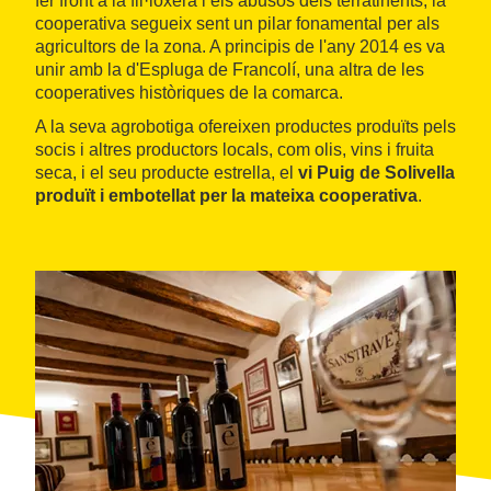
fer front a la fil·loxera i els abusos dels terratinents, la
cooperativa segueix sent un pilar fonamental per als
agricultors de la zona. A principis de l'any 2014 es va
unir amb la d'Espluga de Francolí, una altra de les
cooperatives històriques de la comarca.
A la seva agrobotiga ofereixen productes produïts pels
socis i altres productors locals, com olis, vins i fruita
seca, i el seu producte estrella, el
vi Puig de Solivella
produït i embotellat per la mateixa cooperativa
.