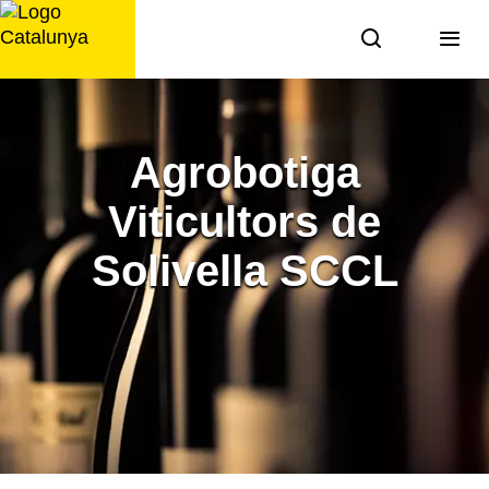
Saltar
al
contingut
Agrobotiga
Viticultors de
Solivella SCCL