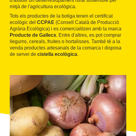
d'assolir un desenvolupament rural sostenible per
mitjà de l'agricultura ecològica.
Tots els productes de la botiga tenen el certificat
ecològic del
CCPAE
(Consell Català de Producció
Agrària Ecològica) i es comercialitzen amb la marca
Producte de Gallecs
. Entre d'altres, es pot comprar
llegums, cereals, fruites o hortalisses. També té a la
venda productes artesanals de la comarca i disposa
de servei de
cistella ecològica
.