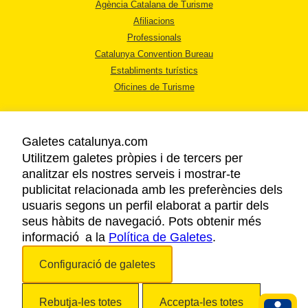
Agència Catalana de Turisme
Afiliacions
Professionals
Catalunya Convention Bureau
Establiments turístics
Oficines de Turisme
Galetes catalunya.com
Utilitzem galetes pròpies i de tercers per
analitzar els nostres serveis i mostrar-te
AVÍS LEGAL
publicitat relacionada amb les preferències dels
POLÍTICA DE PRIVACITAT
usuaris segons un perfil elaborat a partir dels
COOKIES
seus hàbits de navegació. Pots obtenir més
informació a la
Política de Galetes
ACCESSIBILITAT
.
Configuració de galetes
Copyright © 2026. Agència Catalana de Turisme. Tots els drets reservats.
Rebutja-les totes
Accepta-les totes