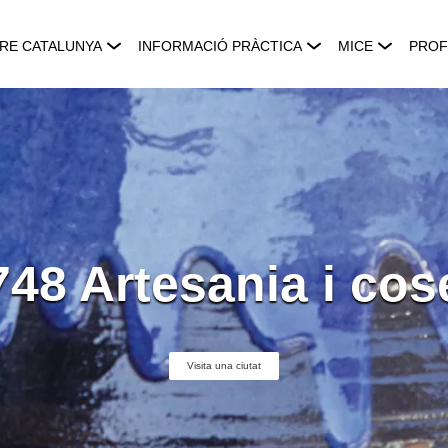
RE CATALUNYA
INFORMACIÓ PRÀCTICA
MICE
PROF
748 Artesania i cos
Visita una ciutat