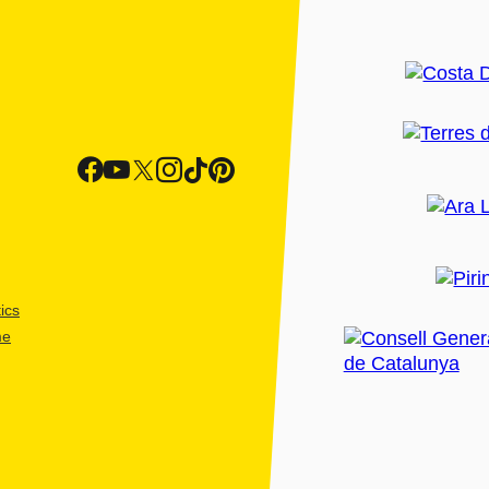
ics
me