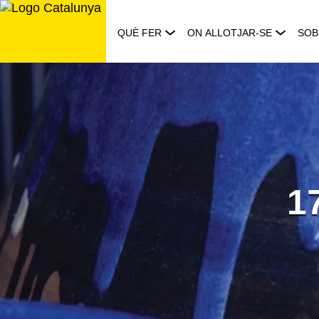
Saltar
al
QUÈ FER
ON ALLOTJAR-SE
SOB
contingut
1