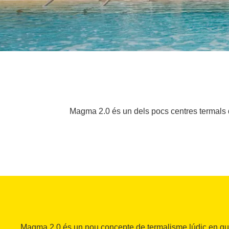
Magma 2.0 és un dels pocs centres termals 
Magma 2.0 és un nou concepte de termalisme lúdic en què