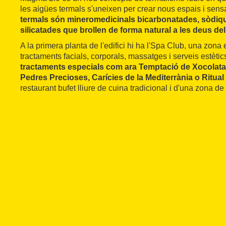
les aigües termals s'uneixen per crear nous espais i sen
termals són mineromedicinals bicarbonatades, sòdiqu
silicatades que brollen de forma natural a les deus del
A la primera planta de l'edifici hi ha l'Spa Club, una zona
tractaments facials, corporals, massatges i serveis estèti
tractaments especials com ara Temptació de Xocolata,
Pedres Precioses, Carícies de la Mediterrània o Ritual
restaurant bufet lliure de cuina tradicional i d'una zona d