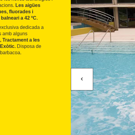
sacions.
Les aigües
es, fluorades i
 balneari a 42 ºC.
 exclusiva dedicada a
cs amb alguns
 Tractament a les
 Exòtic.
Disposa de
e barbacoa.