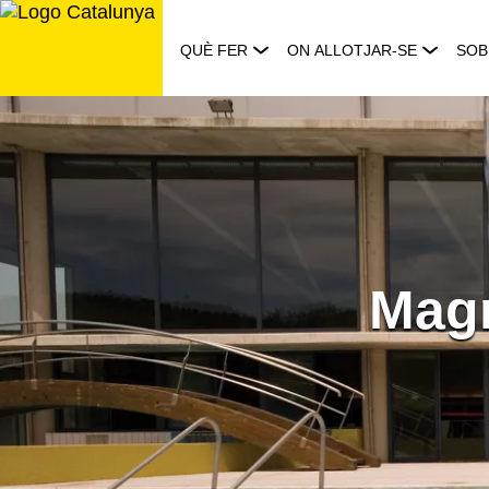
Saltar
al
QUÈ FER
ON ALLOTJAR-SE
SOB
contingut
Magm