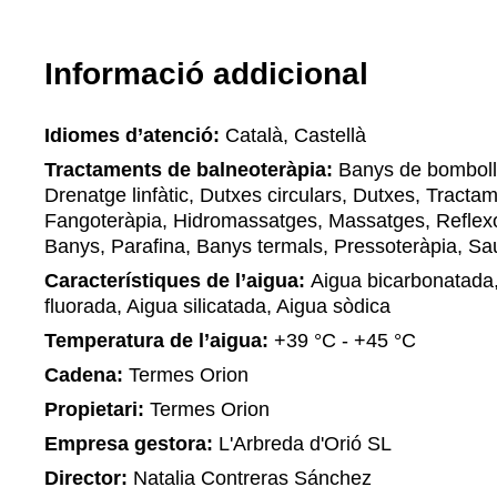
Informació addicional
Idiomes d’atenció:
Català, Castellà
Tractaments de balneoteràpia:
Banys de bomboll
Drenatge linfàtic, Dutxes circulars, Dutxes, Tractam
Fangoteràpia, Hidromassatges, Massatges, Reflexo
Banys, Parafina, Banys termals, Pressoteràpia, S
Característiques de l’aigua:
Aigua bicarbonatada,
fluorada, Aigua silicatada, Aigua sòdica
Temperatura de l’aigua:
+39 °С - +45 °С
Cadena:
Termes Orion
Propietari:
Termes Orion
Empresa gestora:
L'Arbreda d'Orió SL
Director:
Natalia Contreras Sánchez