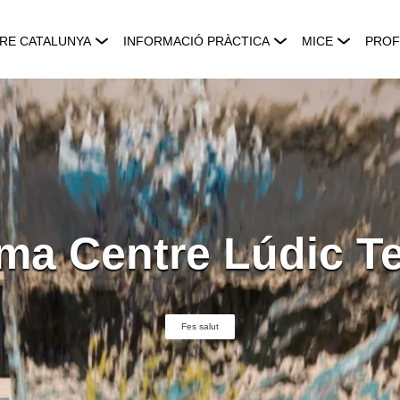
RE CATALUNYA
INFORMACIÓ PRÀCTICA
MICE
PROF
a Centre Lúdic T
Fes salut