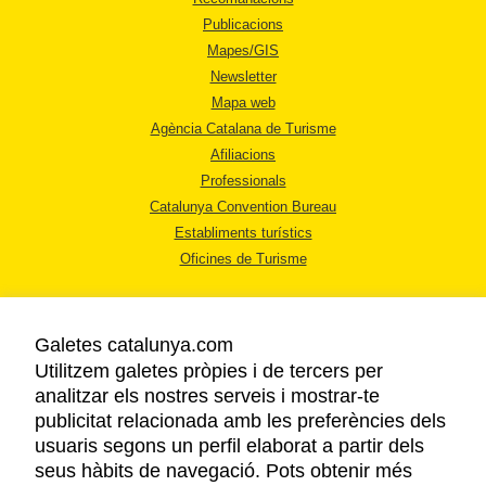
Publicacions
Mapes/GIS
Newsletter
Mapa web
Agència Catalana de Turisme
Afiliacions
Professionals
Catalunya Convention Bureau
Establiments turístics
Oficines de Turisme
Galetes catalunya.com
Utilitzem galetes pròpies i de tercers per
analitzar els nostres serveis i mostrar-te
AVÍS LEGAL
publicitat relacionada amb les preferències dels
POLÍTICA DE PRIVACITAT
usuaris segons un perfil elaborat a partir dels
COOKIES
seus hàbits de navegació. Pots obtenir més