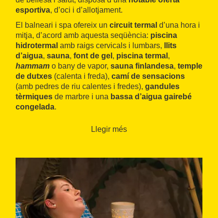
esportiva
, d’oci i d’allotjament.
El balneari i spa ofereix un
circuit termal
d’una hora i
mitja, d’acord amb aquesta seqüència:
piscina
hidrotermal
amb raigs cervicals i lumbars,
llits
d’aigua
,
sauna
,
font de gel
,
piscina termal
,
hammam
o bany de vapor,
sauna finlandesa
,
temple
de dutxes
(calenta i freda),
camí de sensacions
(amb pedres de riu calentes i fredes),
gandules
tèrmiques
de marbre i una
bassa d’aigua gairebé
congelada
.
L’àrea de salut ofereix una
amplíssima carta de
Llegir més
tractaments
, tant de tradició occidental com oriental.
S’hi apliquen un gran nombre de tècniques de
fisioteràpia. D’
embolcalls
, se’n fan de fang i d’algues,
i de més inusuals, com els
de te verd, de gingebre o
de torba
.
Entre els tractaments orientals destaca el
shirodara
,
d’origen ayurvèdic, el
Bamboo Treatment
i el
japonès
. L’oferta de
paquets i programes de dos