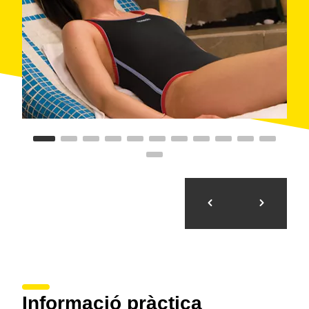
dies
de duració és molt extensa. El centre compta
amb un
especialista en dietètica
.
La sala de fitness té 52 màquines. A la sala polivalent
s’hi fan les diverses activitats dirigides. Hi ha una
pista poliesportiva
, dues pistes de
pàdel
, dues de
tennis
i dues taules de
tennis de taula
. S’hi fan
cursets de tots aquests esports i es pot contractar el
servei d’un entrenador personal.
Disposa de
dues piscines cobertes
climatitzades.
La més petita té raigs per a massatge i una cadira
perquè hi puguin accedir els discapacitats. Fora n’hi
ha dues més, amb forma de platja i envoltades de
gespa. Una de poca fondària, per a infants.
Per menjar, les opcions són un restaurant, un
take
away
, un bar terrassa i un supermercat. Pel que fa a
l’allotjament, hi ha un càmping i bungalous de fusta,
mobile homes
i xalets.
Informació pràctica