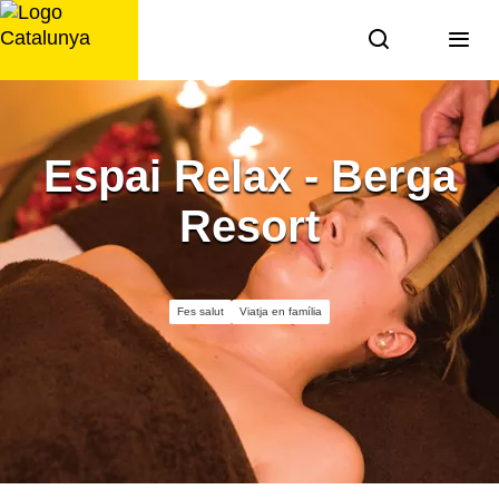
Saltar
al
contingut
Espai Relax - Berga
Resort
Fes salut
Viatja en família