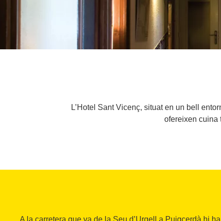
L’Hotel Sant Vicenç, situat en un bell ent
ofereixen cuina 
A la carretera que va de la Seu d’Urgell a Puigcerdà hi h