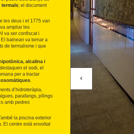
 termals
; el document
re les deus i el 1775 van
 va ampliar les
l va ser confiscat i
 El balneari va tornar a
ts de termalisme i que
hipotònica, alcalina i
destaquen el sodi, el
comana per a tractar
cosomàtiques
.
ments d’hidroteràpia,
algues, parafangs, pílings
ics amb pedres
També la piscina exterior
 El centre està envoltat