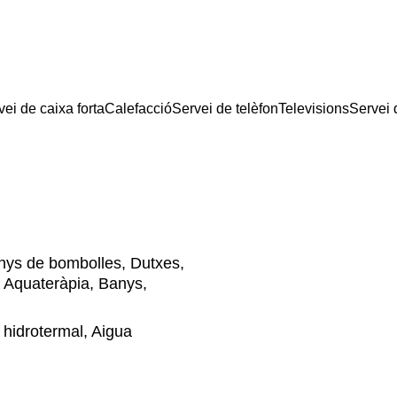
vei de caixa forta
Calefacció
Servei de telèfon
Televisions
Servei 
ys de bombolles, Dutxes,
, Aquateràpia, Banys,
 hidrotermal, Aigua