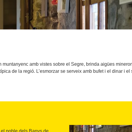
orn muntanyenc amb vistes sobre el Segre, brinda aigües minerome
típica de la regió. L’esmorzar se serveix amb bufet i el dinar i el
a el poble dels Banys de