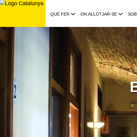
Saltar
al
QUÈ FER
ON ALLOTJAR-SE
SOB
contingut