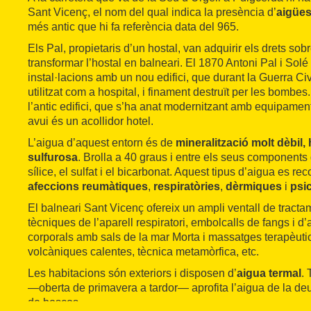
Sant Vicenç, el nom del qual indica la presència d’
aigües
més antic que hi fa referència data del 965.
Els Pal, propietaris d’un hostal, van adquirir els drets sob
transformar l’hostal en balneari. El 1870 Antoni Pal i Solé
instal·lacions amb un nou edifici, que durant la Guerra Civi
utilitzat com a hospital, i finament destruït per les bombes.
l’antic edifici, que s’ha anat modernitzant amb equipamen
avui és un acollidor hotel.
L’aigua d’aquest entorn és de
mineralització molt dèbil, 
sulfurosa
. Brolla a 40 graus i entre els seus components 
sílice, el sulfat i el bicarbonat. Aquest tipus d’aigua es re
afeccions reumàtiques
,
respiratòries
,
dèrmiques
i
psi
El balneari Sant Vicenç ofereix un ampli ventall de tracta
tècniques de l’aparell respiratori, embolcalls de fangs i d’
corporals amb sals de la mar Morta i massatges terapèut
volcàniques calentes, tècnica metamòrfica, etc.
Les habitacions són exteriors i disposen d’
aigua termal
. 
—oberta de primavera a tardor— aprofita l’aigua de la deu.
de boscos.