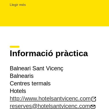
Hi ha moltes activitats per fer a la regió: pesca de la truit
Llegir més
la serra del Cadí, pràctica d’esports d’aventura, esquí i pob
patrimoni cultural.
Informació pràctica
Balneari Sant Vicenç
Balnearis
Centres termals
Hotels
http://www.hotelsantvicenc.com
reserves@hotelsantvicenc.com