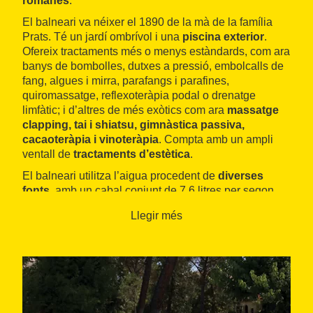
romanes
.
El balneari va néixer el 1890 de la mà de la família
Prats. Té un jardí ombrívol i una
piscina exterior
.
Ofereix tractaments més o menys estàndards, com ara
banys de bombolles, dutxes a pressió, embolcalls de
fang, algues i mirra, parafangs i parafines,
quiromassatge, reflexoteràpia podal o drenatge
limfàtic; i d’altres de més exòtics com ara
massatge
clapping, tai i shiatsu, gimnàstica passiva,
cacaoteràpia i vinoteràpia
. Compta amb un ampli
ventall de
tractaments d’estètica
.
El balneari utilitza l’aigua procedent de
diverses
fonts
, amb un cabal conjunt de 7,6 litres per segon,
que brollen a temperatures de 56 a 60 graus. Són
Llegir més
aigües
bicarbonatades, sòdiques, alcalines,
litíniques i fluorades amb presència de silici, liti,
alumini, calci, potassi i manganès
. Estimulen la
secreció gàstrica i afavoreixen l’acció dels enzims
pancreàtics i de la bilis, eficaces per als trastorns
nutritius com ara la gota, les litiasis úriques, l’obesitat,
la diabetis i certs reumatismes.