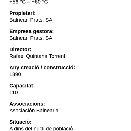
+56 °С – +60 °С
Propietari:
Balneari Prats, SA
Empresa gestora:
Balneari Prats, SA
Director:
Rafael Quintana Torrent
Any creació / construcció:
1890
Capacitat:
110
Associacions:
Asociación Balnearia
Situació:
A dins del nucli de població