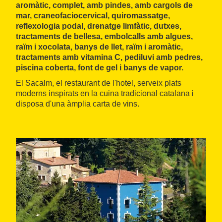
aromàtic, complet, amb pindes, amb cargols de
mar, craneofaciocervical, quiromassatge,
reflexologia podal, drenatge limfàtic, dutxes,
tractaments de bellesa, embolcalls amb algues,
raïm i xocolata, banys de llet, raïm i aromàtic,
tractaments amb vitamina C, pediluvi amb pedres,
piscina coberta, font de gel i banys de vapor.
El Sacalm, el restaurant de l'hotel, serveix plats
moderns inspirats en la cuina tradicional catalana i
disposa d'una àmplia carta de vins.