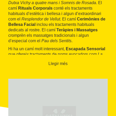
Dutxa Vichy a quatre mans i Somnis de Rosada
. El
camí
Rituals Corporals
conté els tractaments
habituals d’estètica i bellesa i algun d’extraordinari
com el
Resplendor de Vellut
. El camí
Cerimònies de
Bellesa Facial
inclou els tractaments habituals
dedicats al rostre. El camí
Teràpies i Massatges
cromprèn els massatges tradicionals i algun
d’especial com el
Pau dels Sentits
.
Hi ha un camí molt interessant,
Escapada Sensorial
que ofereix tractaments de noms evocadors com
La
Mar un Jardí Extraordinari
,
Esperit Aqua
,
El Vi un
Llegir més
Plaer Embriagador
,
Ruta Evasió de Gerd
i
Flor de
Gessamí
o
Ruta Hanakasumi
.