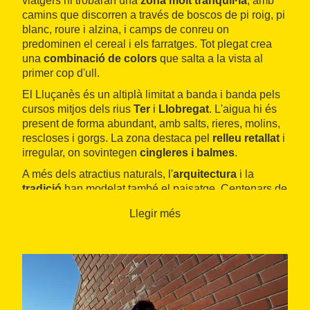
viatgers hi trobaran una
zona molt tranquil·la
, amb
camins que discorren a través de boscos de pi roig, pi
blanc, roure i alzina, i camps de conreu on
predominen el cereal i els farratges. Tot plegat crea
una
combinació de colors
que salta a la vista al
primer cop d'ull.
El Lluçanès és un altiplà limitat a banda i banda pels
cursos mitjos dels rius
Ter
i
Llobregat
. L'aigua hi és
present de forma abundant, amb salts, rieres, molins,
rescloses i gorgs. La zona destaca pel
relleu retallat
i
irregular, on sovintegen
cingleres i balmes
.
A més dels atractius naturals, l'
arquitectura
i la
tradició
han modelat també el paisatge. Centenars de
masos i nombrosos camins ramaders humanitzen els
Llegir més
paratges, i les mostres d'
arquitectura romànica
sorprenen per la seva bellesa en els indrets més
recòndits.
El
punt d'acolliment
del Centre BTT Lluçanès es
troba situat al pavelló municipal de
Prats de
Lluçanès
. Els aficionats hi disposen de tot allò que es