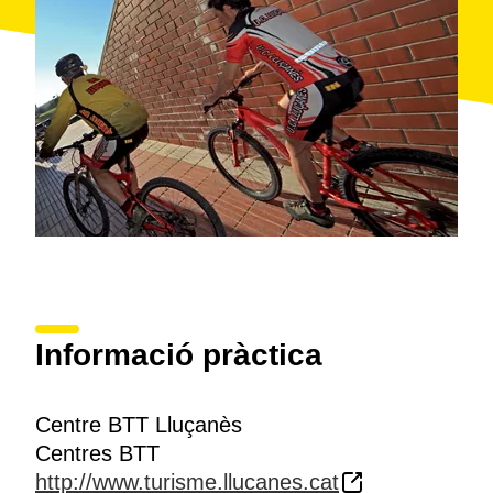
necessita per gaudir al màxim de la bicicleta i de les
rutes proposades, com ara
serveis de lloguer
,
reparació i rentat de bicicletes
, a més de
dutxes
i
una
oficina d'informació turística
de la zona. Aquest
punt és també l'inici de set de les vuit rutes existents.
L’altre punt de sortida és a Olost.
Informació pràctica
Centre BTT Lluçanès
Centres BTT
http://www.turisme.llucanes.cat